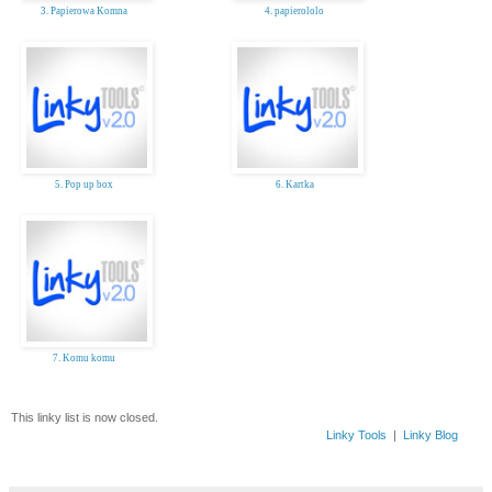
3. Papierowa Komna
4. papierololo
5. Pop up box
6. Kartka
7. Komu komu
This linky list is now closed.
Linky Tools
|
Linky Blog