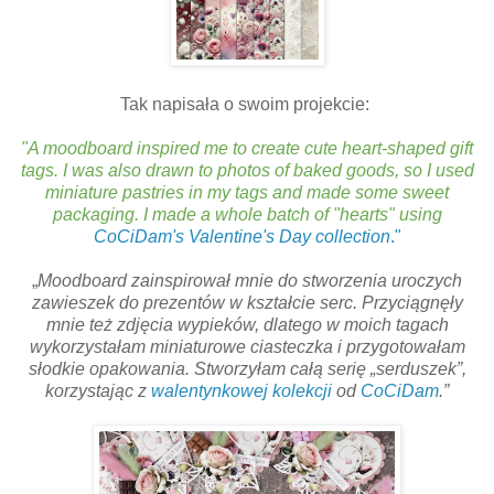
Tak napisała o swoim projekcie:
"A moodboard inspired me to create cute heart-shaped gift
tags. I was also drawn to photos of baked goods, so I used
miniature pastries in my tags and made some sweet
packaging. I made a whole batch of "hearts" using
CoCiDam's
Valentine's Day collection
."
„
Moodboard zainspirował mnie do stworzenia uroczych
zawieszek do prezentów w kształcie serc. Przyciągnęły
mnie też zdjęcia wypieków, dlatego w moich tagach
wykorzystałam miniaturowe ciasteczka i przygotowałam
słodkie opakowania. Stworzyłam całą serię „serduszek”,
korzystając z
walentynkowej
kolekcji
od
CoCiDam
.”