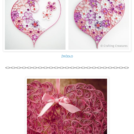
ŹRÓDŁO
<><><><><><><><><><><><><><><><><><><><><><><>