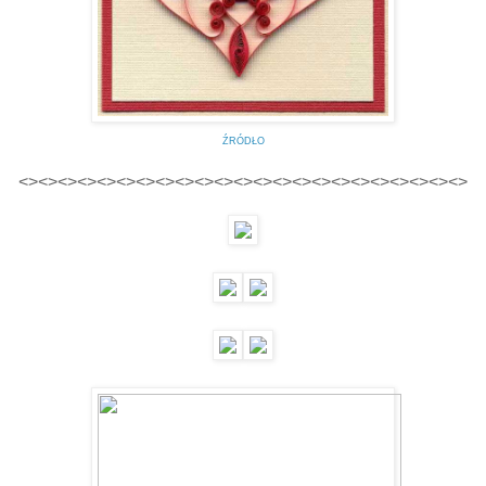
ŹRÓDŁO
<><><><><><><><><><><><><><><><><><><><><><><>