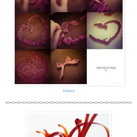
ŹRÓDŁO
<><><><><><><><><><><><><><><><><><><><><><><>