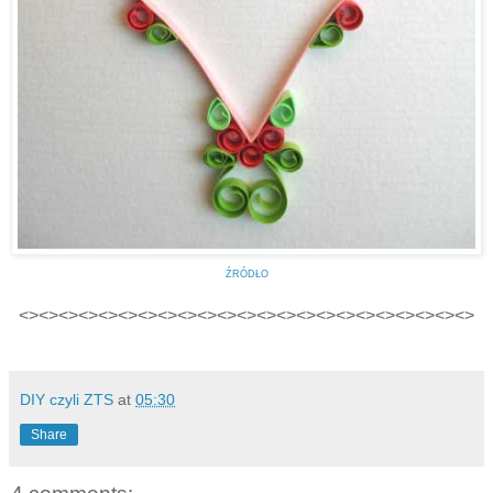
ŹRÓDŁO
<><><><><><><><><><><><><><><><><><><><><><><>
DIY czyli ZTS
at
05:30
Share