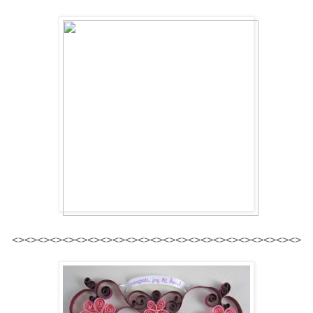
<><><><><><><><><><><><><><><><><><><><><><><>