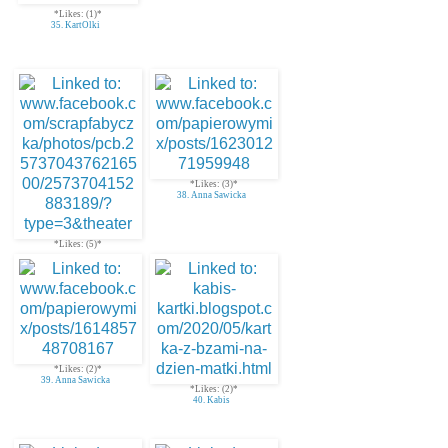
*Likes: (1)*
35. KartOlki
*Likes: (3)*
38. Anna Sawicka
*Likes: (5)*
37. Scrap Fabryczka
*Likes: (2)*
39. Anna Sawicka
*Likes: (2)*
40. Kabis