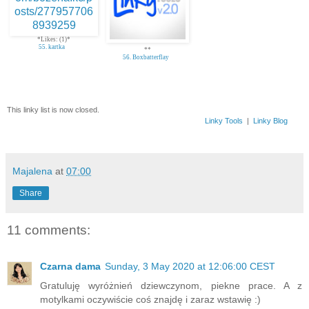
*Likes: (1)*
55. kartka
**
56. Boxbatterflay
This linky list is now closed.
Linky Tools
|
Linky Blog
Majalena
at
07:00
Share
11 comments:
Czarna dama
Sunday, 3 May 2020 at 12:06:00 CEST
Gratuluję wyróżnień dziewczynom, piekne prace. A z
motylkami oczywiście coś znajdę i zaraz wstawię :)