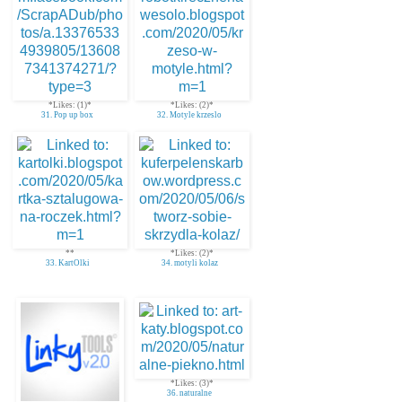
*Likes: (1)*
*Likes: (2)*
31. Pop up box
32. Motyle krzeslo
**
*Likes: (2)*
33. KartOlki
34. motyli kolaz
*Likes: (3)*
36. naturalne