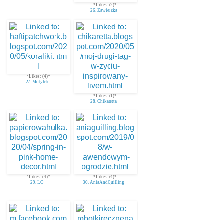
*Likes: (2)*
26. Zawieszka
*Likes: (4)*
27. Motylek
*Likes: (1)*
28. Chikaretta
*Likes: (4)*
*Likes: (4)*
29. LO
30. AniaAndQuilling