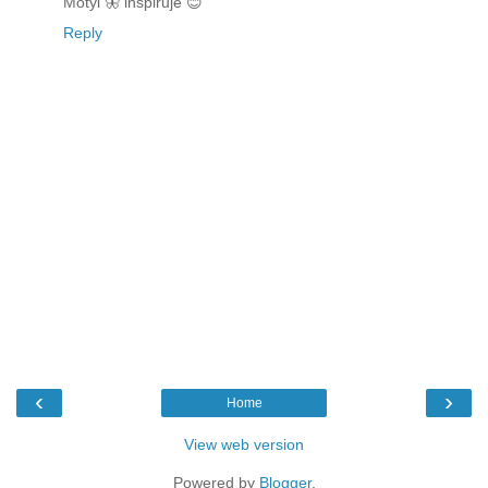
Motyl 🦋 inspiruje 😊
Reply
‹
›
Home
View web version
Powered by
Blogger
.