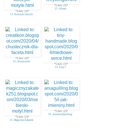
*Likes: (3)*
12. Album
*Likes: (3)*
11. Kolczyki motyle
*Likes: (3)*
13. chustecznik
*Likes: (1)*
14. Tina J
*Likes: (5)*
16. AniaAndQuilling
*Likes: (2)*
15. MagicznyZakatek