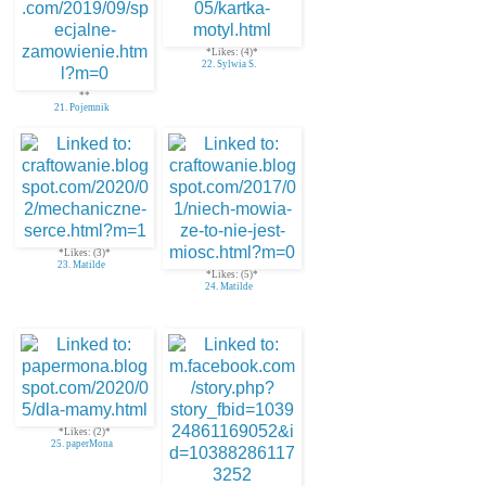
*Likes: (4)*
22. Sylwia S.
**
21. Pojemnik
*Likes: (3)*
23. Matilde
*Likes: (5)*
24. Matilde
*Likes: (2)*
25. paperMona