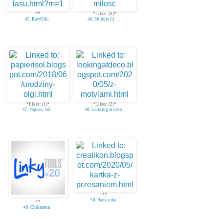
**
*Likes: (3)*
45. KartOlki
46. Slubuje Ci. . .
*Likes: (1)*
*Likes: (2)*
47. Papier i Sól
48. Looking at deco
**
50. Badz soba
**
49. Chikaretta