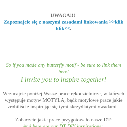
UWAGA!!!
Zapoznajcie się z naszymi zasadami linkowania >>klik
klik<<
.
So if you made any butterfly motif - be sure to link them
here!
I invite you to inspire together!
Wrzucajcie poniżej Wasze prace rękodzielnicze, w których
występuje motyw MOTYLA, bądź motylowe prace jakie
zrobiliście inspirując się tymi skrzydlatymi owadami.
Zobaczcie jakie prace przygotowało nasze DT:
And here are our DT DIY inspirations: