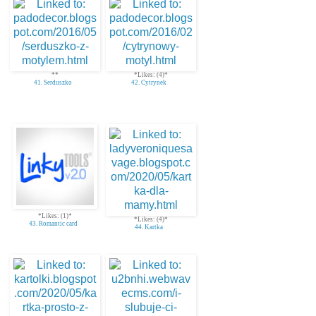
**
*Likes: (4)*
41. Serduszko
42. Cytrynek
*Likes: (1)*
*Likes: (4)*
43. Romantic card
44. Kartka