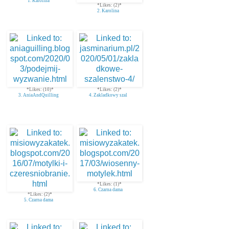
1. Karolina
*Likes: (2)*
2. Karolina
*Likes: (10)*
*Likes: (2)*
3. AniaAndQuilling
4. Zakladkowy szal
*Likes: (1)*
6. Czarna dama
*Likes: (2)*
5. Czarna dama