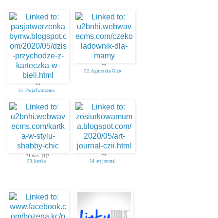
**
52. Agnieszka Glab
**
51. PasjaTworzenia
*Likes: (1)*
**
53. kartka
54. art journal