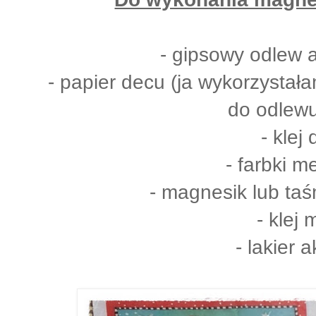
- gipsowy odlew a
- papier decu (ja wykorzystała
do odlewu
- klej
- farbki m
- magnesik lub t
- klej 
- lakier 