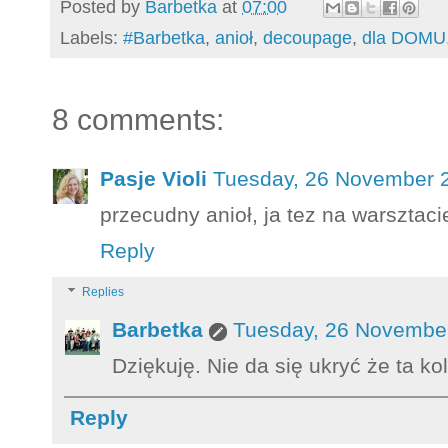
Posted by
Barbetka
at
07:00
Labels:
#Barbetka
,
anioł
,
decoupage
,
dla DOMU
8 comments:
Pasje Violi
Tuesday, 26 November 2
przecudny anioł, ja tez na warsztaci
Reply
Replies
Barbetka
Tuesday, 26 November
Dziękuję. Nie da się ukryć że ta kol
Reply