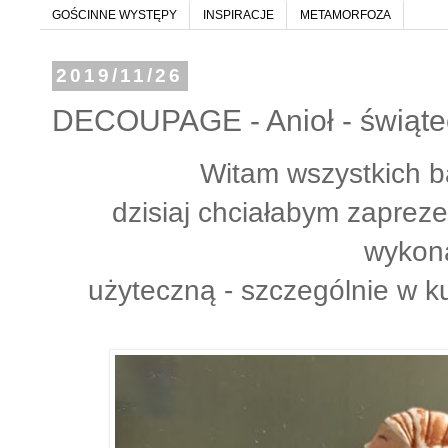
GOŚCINNE WYSTĘPY
INSPIRACJE
METAMORFOZA
2019/11/26
DECOUPAGE - Anioł - świąte
Witam wszystkich b
dzisiaj chciałabym zapre
wykon
użyteczną - szczególnie w k