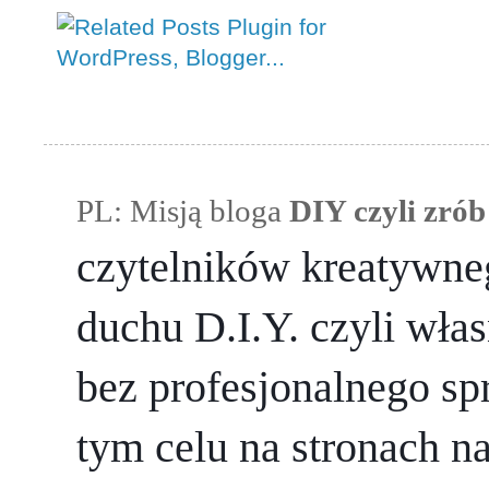
PL: Misją bloga 
DIY czyli zrób
czytelników kreatywneg
duchu D.I.Y. czyli wła
bez profesjonalnego sp
tym celu na stronach n