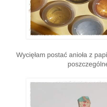
Wycięłam postać anioła z pap
poszczególn